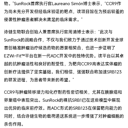
物。”SunRock首席执行官Laureano Simón博士表示，“CCR9作
为尚未充分开发但经临床验证的靶点，该项目旨在为预后较差的
侵袭性肿瘤患者解决未满足的临床需求。”
诗健生物联合创始人兼首席执行官周清博士表示：“此次与
SunRock的战略合作，不仅与我们致力于通过技术创新开发全球
首创精准肿瘤治疗候选药物的愿景相契合，也进一步证明了
EZWi-Fit™平台在新一代ADC开发中的独特优势。该平台以其卓
越的抗肿瘤活性和良好的耐受性，为靶向CCR9高表达实体瘤的
创新疗法提供了坚实基础。我们相信，强强联合将加速SRB123
的研发进程，为患者带来新的希望。”
CCR9与肿瘤转移潜力和化疗耐药性密切相关，尤其在胰腺癌和
卵巢癌中表现突出。SunRock的裸抗SRB1已在这些模型中展现
出优异的临床前疗效。而ADC形式的SRB123在保留靶向能力的
同时，结合诗健生物的载荷递送系统进一步增强了对肿瘤细胞的
杀伤作用。